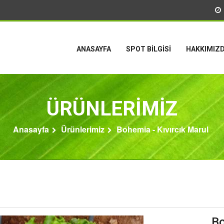
ANASAYFA
SPOT BİLGİSİ
HAKKIMIZ
ÜRÜNLERİMİZ
Anasayfa
Ürünlerimiz
Bohemia - Kıvırcık Marul
Bo