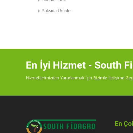
Saksıda Ürünler
En İyi Hizmet - South F
Hizmetlerimizden Yararlanmak İçin Bizimle İletişime Geç
En Çok