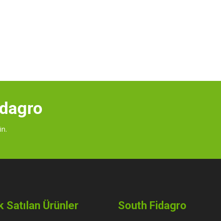
idagro
in.
 Satılan Ürünler
South Fidagro