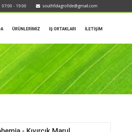
07:00 - 19:00
southfidagrofide@gmail.com
DA
ÜRÜNLERİMİZ
İŞ ORTAKLARI
İLETİŞİM
hemia - Kıvırcık Marul